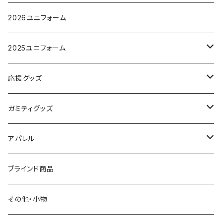
オーセンティックユニフォーム
2026ユニフォーム
レプリカユニフォーム
2025ユニフォーム
オーセンティックユニフォーム
応援グッズ
レプリカユニフォーム
タオルマフラー
ガミティグッズ
フラッグ
ガミぐるみ
アパレル
その他
タオル
クラブオフィシャルウェア
ブラインド商品
S.（エスドット）
Tシャツ
Tシャツ
その他・小物