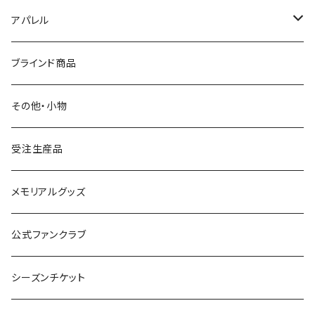
フラッグ
ガミぐるみ
アパレル
その他
タオル
クラブオフィシャルウェア
ブラインド商品
S.（エスドット）
Tシャツ
Tシャツ
その他・小物
ガミティ勤続10周年グッズ
アウター
受注生産品
その他
UMBRO
メモリアルグッズ
公式ファンクラブ
シーズンチケット