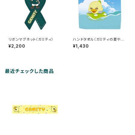
リボンマグネット（ガミティ）
ハンドタオル（ガミティの夏やす
み）
¥2,200
¥1,430
最近チェックした商品