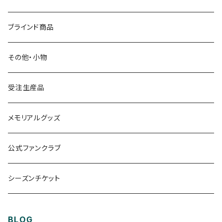
その他
タオル
クラブオフィシャルウェア
ブラインド商品
S.（エスドット）
Tシャツ
Tシャツ
その他・小物
ガミティ勤続10周年グッズ
アウター
受注生産品
その他
UMBRO
メモリアルグッズ
公式ファンクラブ
シーズンチケット
BLOG