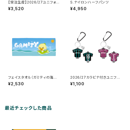
【受注生産】2026/27ユニフォー
S.ナイロンハーフパンツ
ム柴犬キーチェーン_GK/2nd
¥3,520
¥4,950
フェイスタオル（ガミティの海あ
2026/27カラビナ付きユニフォ
そび）
ームラバーキーホルダー
¥2,530
¥1,100
最近チェックした商品