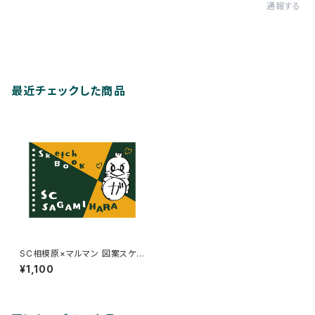
通報する
最近チェックした商品
SC相模原×マルマン 図案スケッ
チブック(B6)
¥1,100