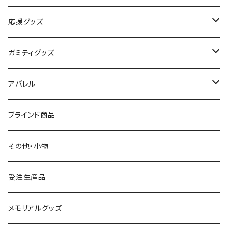
オーセンティックユニフォーム
応援グッズ
レプリカユニフォーム
タオルマフラー
ガミティグッズ
フラッグ
ガミぐるみ
アパレル
その他
タオル
クラブオフィシャルウェア
ブラインド商品
S.（エスドット）
Tシャツ
Tシャツ
その他・小物
ガミティ勤続10周年グッズ
アウター
受注生産品
その他
UMBRO
メモリアルグッズ