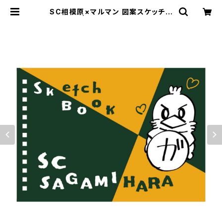
SC相模原×マルマン 図案スケッチブ
ック(B6) | SC相模原公式オンライン
ショップ