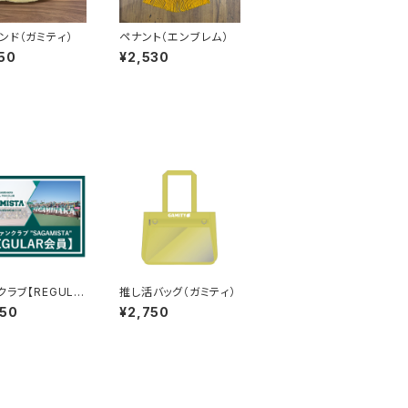
ンド（ガミティ）
ペナント（エンブレム）
50
¥2,530
クラブ【REGULA
推し活バッグ（ガミティ）
】
950
¥2,750