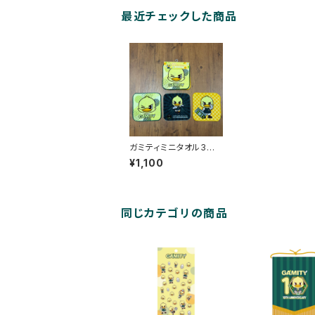
最近チェックした商品
ガミティミニタオル3枚
組セット
¥1,100
同じカテゴリの商品