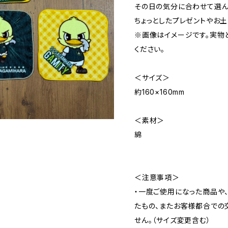
その日の気分に合わせて選ん
ちょっとしたプレゼントやお
※画像はイメージです。実物
ください。
＜サイズ＞
約160×160mm
＜素材＞
綿
＜注意事項＞
・一度ご使用になった商品や
たもの、またお客様都合での
せん。（サイズ変更含む）