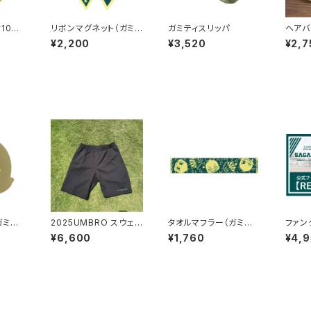
10周
リボンマグネット（ガミテ
ガミティスリッパ
ヘアバ
ィ10周年）
¥2,200
¥3,520
¥2,7
ガミティ
2025UMBRO スウェ
タオルマフラー（ガミテ
ファン
ジャーハーフパンツ
ィ）
R会員
¥6,600
¥1,760
¥4,