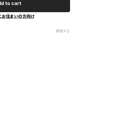
d to cart
にお住まいの方向け
通報する