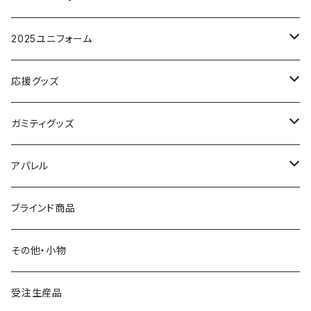
レプリカユニフォーム
2025ユニフォーム
オーセンティックユニフォーム
応援グッズ
レプリカユニフォーム
タオルマフラー
ガミティグッズ
フラッグ
ガミぐるみ
アパレル
その他
タオル
クラブオフィシャルウェア
ブラインド商品
S.（エスドット）
Tシャツ
Tシャツ
その他・小物
ガミティ勤続10周年グッズ
アウター
受注生産品