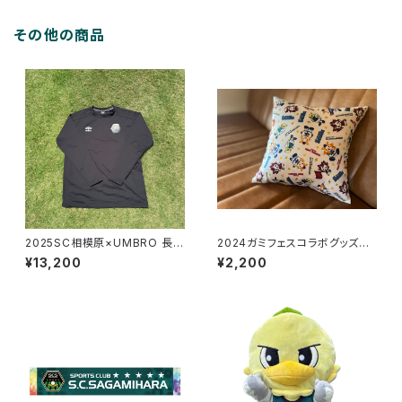
その他の商品
2025SC相模原×UMBRO 長袖
2024ガミフェスコラボグッズ②
Tシャツ
ミニクッション
¥13,200
¥2,200