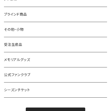
その他
タオル
クラブオフィシャルウェア
ブラインド商品
S.（エスドット）
Tシャツ
Tシャツ
その他・小物
ガミティ勤続10周年グッズ
アウター
受注生産品
その他
UMBRO
メモリアルグッズ
公式ファンクラブ
シーズンチケット