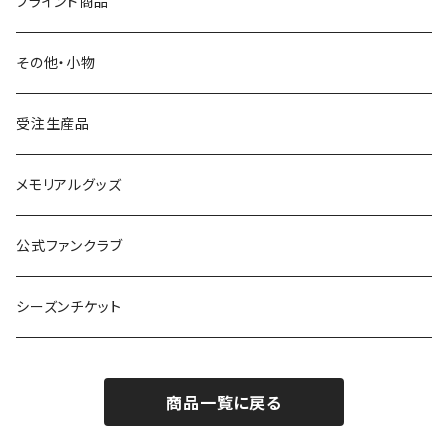
その他
タオル
クラブオフィシャルウェア
ブラインド商品
S.（エスドット）
Tシャツ
Tシャツ
その他・小物
ガミティ勤続10周年グッズ
アウター
受注生産品
その他
UMBRO
メモリアルグッズ
公式ファンクラブ
シーズンチケット
商品一覧に戻る