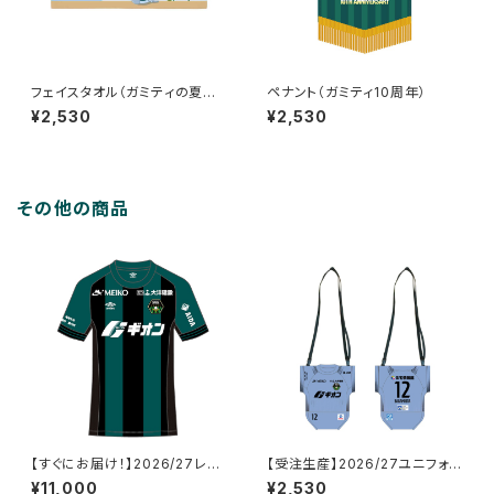
フェイスタオル（ガミティの夏や
ペナント（ガミティ10周年）
すみ）
¥2,530
¥2,530
その他の商品
【すぐにお届け！】2026/27レプ
【受注生産】2026/27ユニフォー
リカユニフォーム_FP/1st_#12
ム型ペットボトルホルダー_GK/2
¥11,000
¥2,530